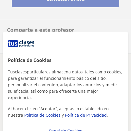
Comparte a este profesor
Política de Cookies
¿Hay algún error en este perfil?
Cuéntanos
Tusclasesparticulares almacena datos, tales como cookies,
para garantizar el funcionamiento básico del sitio,
Tus clases particulares
Oposiciones Administración
personalizar el contenido, adaptar los anuncios y medir
clases adaptadas al nivel y necesidades de cada alumno.
Las Palmas
su eficacia, así como para ofrecerte una mejor
experiencia.
Otros profesores de Oposiciones
Administración en Las Palmas de Gran
Al hacer clic en “Aceptar”, aceptas lo establecido en
Canaria que pueden interesarte
nuestra
Política de Cookies
y
Política de Privacidad
.
Panel de Cookies