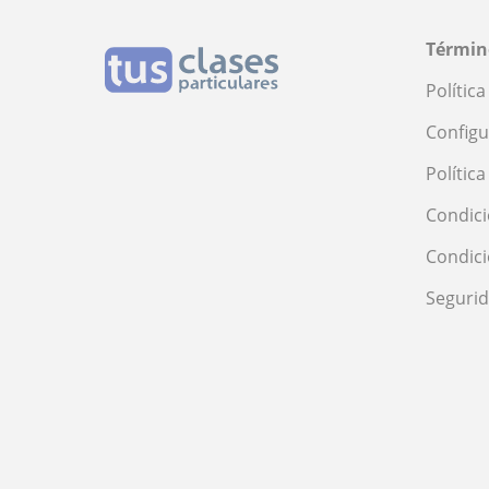
Términ
Polític
Configu
Polític
Condici
Condic
Seguri