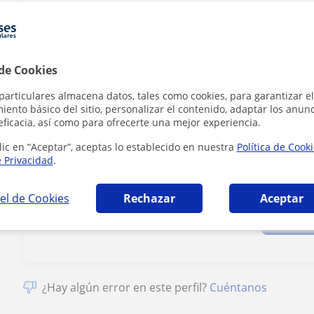
Tarifa
10
€/h
 de Cookies
1ª clase gratis
particulares almacena datos, tales como cookies, para garantizar el
ento básico del sitio, personalizar el contenido, adaptar los anunc
eficacia, así como para ofrecerte una mejor experiencia.
lic en “Aceptar”, aceptas lo establecido en nuestra
Política de Cook
e Privacidad
.
Al hacer clic
el de Cookies
Rechazar
Aceptar
¿Hay algún error en este perfil?
Cuéntanos