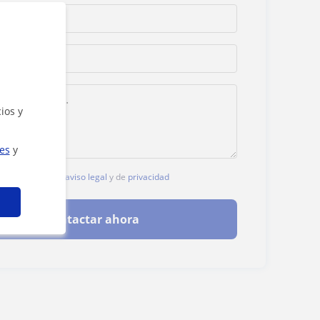
ios y
ies
y
, aceptas nuestro
aviso legal
y de
privacidad
Contactar ahora