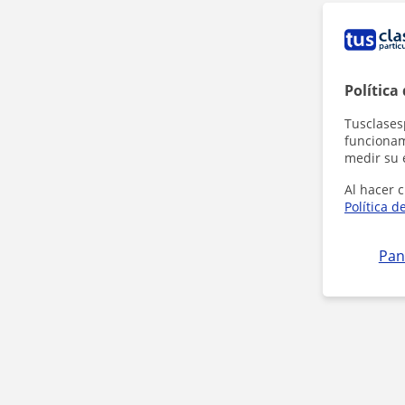
Política
Tusclases
funcionami
medir su 
Al hacer c
Política d
Pan