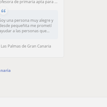
sora de primaria apta para todo tipo de materia. Me adapto indistintamente al alumno para que obtenga un buen rendimiento.
Soy una persona muy alegre y
desde pequeñita me prometí
ayudar a las personas que
ne...
Las Palmas de Gran Canaria
anaria