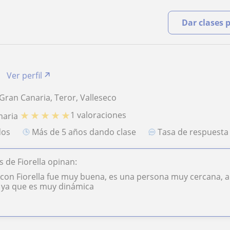
Dar clases 
Ver perfil
Gran Canaria, Teror, Valleseco
★
★
★
★
★
1 valoraciones
maria
dos
más de 5 años dando clase
Tasa de respuest
 de Fiorella opinan:
 con Fiorella fue muy buena, es una persona muy cercana, 
ó ya que es muy dinámica