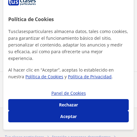
Política de Cookies
Tusclasesparticulares almacena datos, tales como cookies,
Al hacer clic, aceptas nuestro
aviso legal
y de
privacidad
para garantizar el funcionamiento básico del sitio,
personalizar el contenido, adaptar los anuncios y medir
Contactar ahora
su eficacia, así como para ofrecerte una mejor
experiencia.
Al hacer clic en “Aceptar”, aceptas lo establecido en
nuestra
Política de Cookies
y
Política de Privacidad
.
Comparte a este profesor
Panel de Cookies
Rechazar
Aceptar
¿Hay algún error en este perfil?
Cuéntanos
Tus clases particulares
Atención a personas dependientes