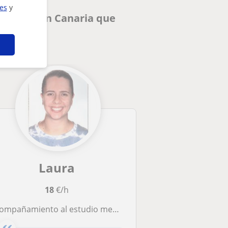
ies
y
mas de Gran Canaria que
Laura
18
€/h
pañamiento al estudio mediante técnicas de organización, planificación y aprendizaje.