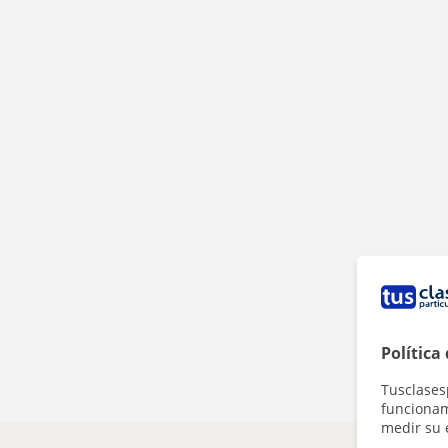
Política
Tusclases
funcionami
medir su 