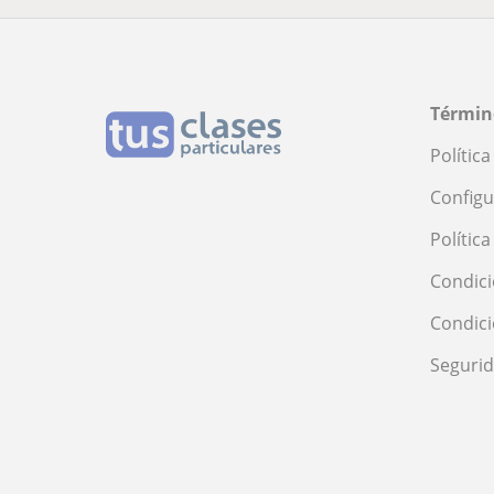
Términ
Polític
Configu
Polític
Condici
Condic
Seguri