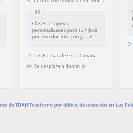
t
Profesora con titulación en Educación Especial oferta clases de apoyo a alumnos/as con TDAH
Clases de apoyo
personalizadas para tu hijo/a
por una docente con ganas de
seguir ap...
Las Palmas de Gran Canaria
Se desplaza a domicilio
ores de TDAH Trastorno por déficit de atención en Las P