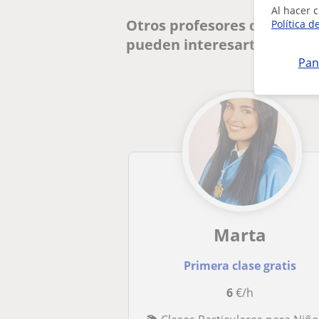
Al hacer c
Otros profesores de TDAH T
Política d
pueden interesarte
Pan
Marta
Primera clase gratis
6
€/h