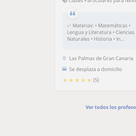
📚 Clases Particulares para Niños de Primaria 🎓 ¿Tu hijo necesita apoyo en alguna materia o quieres reforzar sus conocimientos? ¡Estoy aquí para ayudar! Soy Marta Alonso. Ofrezco clases particulares personalizadas y adaptadas al ritmo de cada estudian
✅ Materias: • Matemáticas •
Lengua y Literatura • Ciencias
Naturales • Historia • In...
Las Palmas de Gran Canaria
Se desplaza a domicilio
★
★
★
★
★
(5)
Ver todos los profes