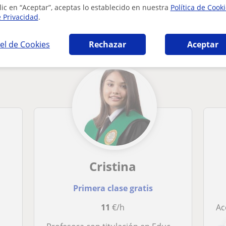
lic en “Aceptar”, aceptas lo establecido en nuestra
Política de Cook
rastorno por déficit de atención en Las Pal
e Privacidad
.
el de Cookies
Rechazar
Aceptar
Cristina
Primera clase gratis
11
€/h
Acom