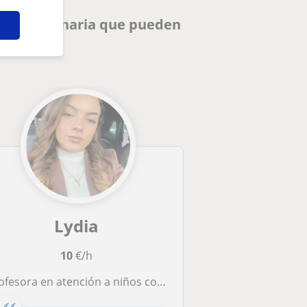
de Gran Canaria que pueden
Lydia
10
€/h
ofesora en atención a niños con dependencia de todas las edades.