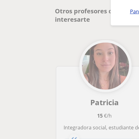
Otros profesores de Atenc
Pan
interesarte
Patricia
15
€/h
Integradora social, estudiante de psicología, responsable y con ganas de apren