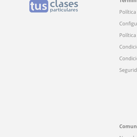
Términ
Polític
Configu
Polític
Condici
Condic
Seguri
Comun