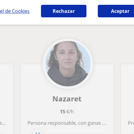
ión a personas dependientes en Las Palmas 
el de Cookies
Rechazar
Aceptar
Nazaret
15
€/h
der
Persona responsable, con ganas de aprender y enseñar. Soy integradora Social y he trabajado con personas con discapacidad
Pr