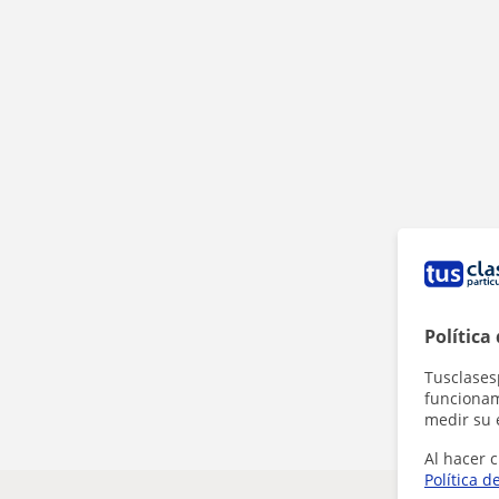
Política
Tusclases
funcionami
medir su 
Al hacer c
Política d