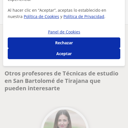
Comparte a este profesor
Al hacer clic en “Aceptar”, aceptas lo establecido en
nuestra
Política de Cookies
y
Política de Privacidad
.
Panel de Cookies
¿Hay algún error en este perfil?
Cuéntanos
Rechazar
Tus clases particulares
Técnicas de estudio
Las Palmas
Aceptar
San Bartolomé de Tirajana
imparto clases particulares a niños de 4 a 12 años
Otros profesores de Técnicas de estudio
en San Bartolomé de Tirajana que
pueden interesarte