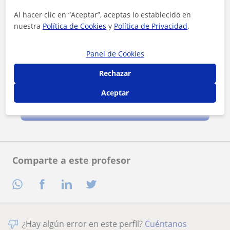
Al hacer clic en “Aceptar”, aceptas lo establecido en
nuestra
Política de Cookies
y
Política de Privacidad
.
Panel de Cookies
Rechazar
Al hacer clic, aceptas nuestro
aviso legal
y de
privacidad
Aceptar
Contactar ahora
Comparte a este profesor
¿Hay algún error en este perfil?
Cuéntanos