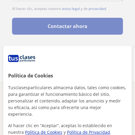
Al hacer clic, aceptas nuestro
aviso legal
y de
privacidad
Contactar ahora
Comparte a este profesor
Política de Cookies
Tusclasesparticulares almacena datos, tales como cookies,
para garantizar el funcionamiento básico del sitio,
¿Hay algún error en este perfil?
Cuéntanos
personalizar el contenido, adaptar los anuncios y medir
su eficacia, así como para ofrecerte una mejor
Tus clases particulares
A domicilio
Psicologia
Las Palmas
experiencia.
prefiero dar la psicología infantil por qué me gustarían que...
Al hacer clic en “Aceptar”, aceptas lo establecido en
Otros profesores de Psicologia en Las
nuestra
Política de Cookies
y
Política de Privacidad
.