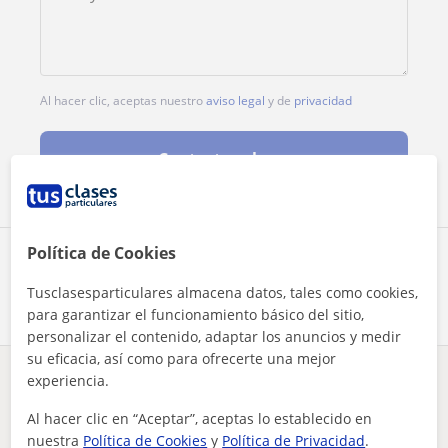
Al hacer clic, aceptas nuestro
aviso legal
y de
privacidad
Contactar ahora
Política de Cookies
Comparte a este profesor
Tusclasesparticulares almacena datos, tales como cookies,
para garantizar el funcionamiento básico del sitio,
personalizar el contenido, adaptar los anuncios y medir
su eficacia, así como para ofrecerte una mejor
experiencia.
¿Hay algún error en este perfil?
Cuéntanos
Al hacer clic en “Aceptar”, aceptas lo establecido en
nuestra
Política de Cookies
y
Política de Privacidad
.
Tus clases particulares
Psicologia
Las Palmas
Arrecife