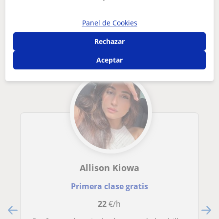
profesional de la psicología, con experiencia habilidades pa...
Panel de Cookies
Otros profesores de Psicologia en
Arrecife que pueden interesarte
Rechazar
Aceptar
Allison Kiowa
Primera clase gratis
22
€/h