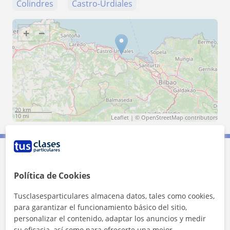
Colindres
Castro-Urdiales
+
−
20 km
10 mi
Leaflet
| ©
OpenStreetMap
contributors
Contacta con Raul
Política de Cookies
Tarifa
10
€/h
Tusclasesparticulares almacena datos, tales como cookies,
para garantizar el funcionamiento básico del sitio,
personalizar el contenido, adaptar los anuncios y medir
su eficacia, así como para ofrecerte una mejor