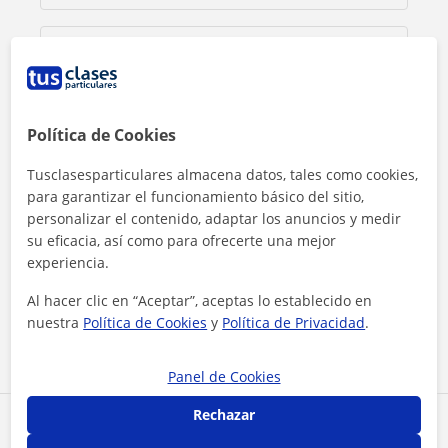
Política de Cookies
Tusclasesparticulares almacena datos, tales como cookies,
para garantizar el funcionamiento básico del sitio,
personalizar el contenido, adaptar los anuncios y medir
su eficacia, así como para ofrecerte una mejor
experiencia.
Al hacer clic, aceptas nuestro
aviso legal
y de
privacidad
Al hacer clic en “Aceptar”, aceptas lo establecido en
nuestra
Política de Cookies
y
Política de Privacidad
.
Contactar ahora
Panel de Cookies
Rechazar
Comparte a este profesor