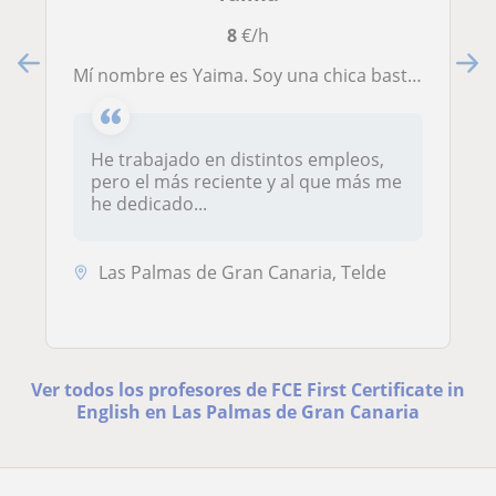
8
€/h
Mí nombre es Yaima. Soy una chica bastante alegre y responsable. Me gustaría impartir clases de inglés de una manera dinámica, utilizando juegos, fichas y de manera que se comprenda lo aprendido. Principalmente mi idea es dar clases a los más pequeños per
He trabajado en distintos empleos,
pero el más reciente y al que más me
he dedicado...
Las Palmas de Gran Canaria, Telde
Ver todos los profesores de FCE First Certificate in
English en Las Palmas de Gran Canaria