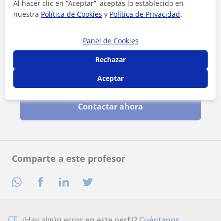
Al hacer clic en “Aceptar”, aceptas lo establecido en
nuestra
Política de Cookies
y
Política de Privacidad
.
Panel de Cookies
Rechazar
Aceptar
Al hacer clic, aceptas nuestro
aviso legal
y de
privacidad
Contactar ahora
Comparte a este profesor
¿Hay algún error en este perfil?
Cuéntanos