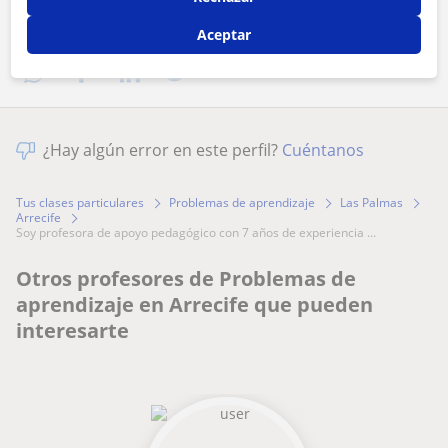
Comparte a este profesor
Aceptar
¿Hay algún error en este perfil?
Cuéntanos
Tus clases particulares
Problemas de aprendizaje
Las Palmas
Arrecife
soy profesora de apoyo pedagógico con 7 años de experiencia ...
Otros profesores de Problemas de
aprendizaje en Arrecife que pueden
interesarte