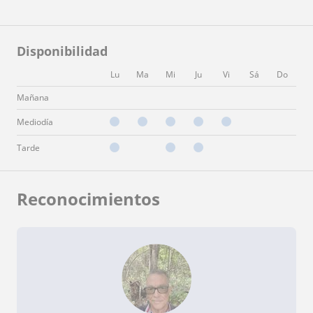
Disponibilidad
Lu
Ma
Mi
Ju
Vi
Sá
Do
Mañana
Mediodía
Tarde
Reconocimientos