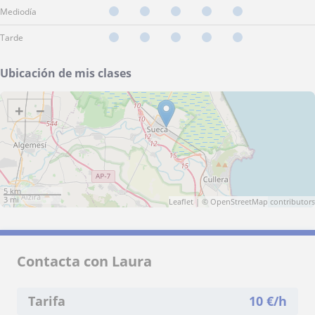
Mediodía
Tarde
Ubicación de mis clases
+
−
5 km
3 mi
Leaflet
| ©
OpenStreetMap
contributors
Contacta con Laura
Tarifa
10
€/h