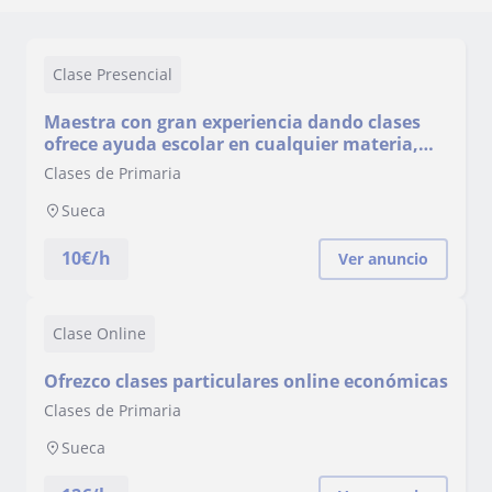
Clase Presencial
Maestra con gran experiencia dando clases
ofrece ayuda escolar en cualquier materia,
adaptando cada clase y metodología a cada
Clases de Primaria
alumno
Sueca
10
€/h
Ver anuncio
Clase Online
Ofrezco clases particulares online económicas
Clases de Primaria
Sueca