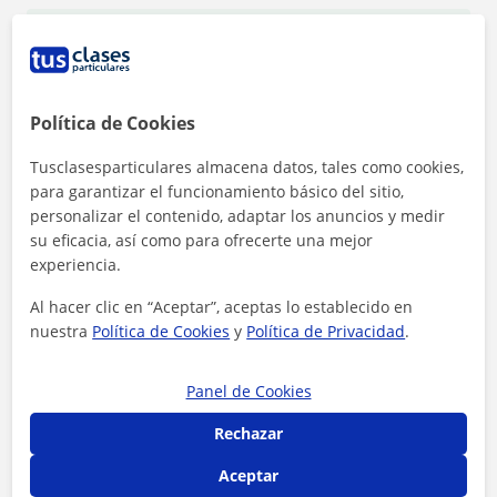
1ª clase gratis
Política de Cookies
Tusclasesparticulares almacena datos, tales como cookies,
para garantizar el funcionamiento básico del sitio,
personalizar el contenido, adaptar los anuncios y medir
su eficacia, así como para ofrecerte una mejor
experiencia.
Al hacer clic en “Aceptar”, aceptas lo establecido en
nuestra
Política de Cookies
y
Política de Privacidad
.
Panel de Cookies
Al hacer clic, aceptas nuestro
aviso legal
y de
privacidad
Rechazar
Contactar ahora
Aceptar