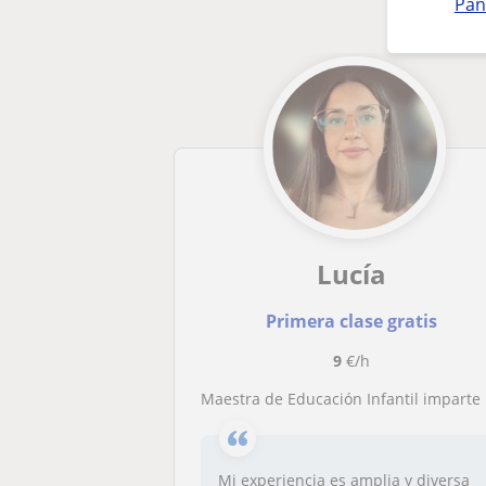
Pan
Lucía
Primera clase gratis
9
€/h
Maestra de Educación Infantil imparte clases de apoyo (Primaria y E.S.O.) y técnicas de estudio
Mi experiencia es amplia y diversa