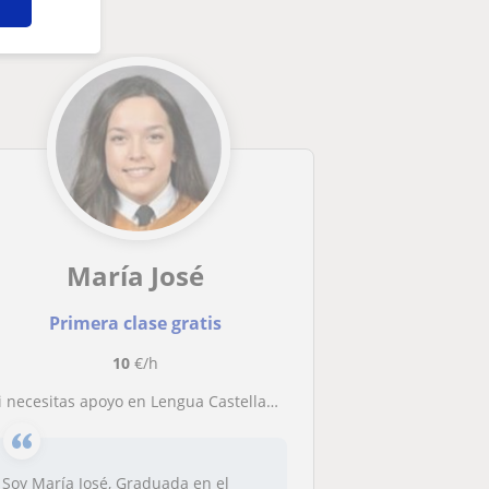
María José
Primera clase gratis
10
€/h
¡Si necesitas apoyo en Lengua Castellana, Matemáticas o Química puedo ayudarte con clases particulares presenciales!
Soy María José, Graduada en el