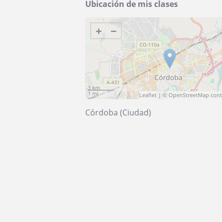
Ubicación de mis clases
+
−
3 km
1 mi
Leaflet
| ©
OpenStreetMap
cont
Córdoba (Ciudad)