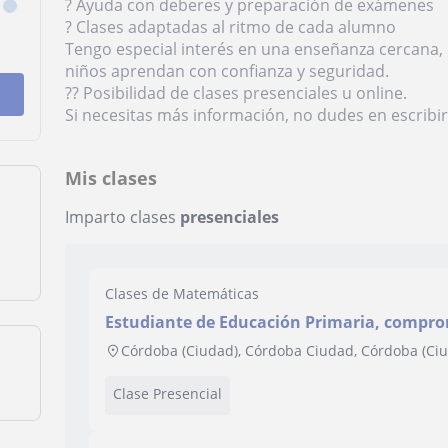
? Ayuda con deberes y preparación de exámenes
? Clases adaptadas al ritmo de cada alumno
Tengo especial interés en una enseñanza cercana, 
niños aprendan con confianza y seguridad.
?? Posibilidad de clases presenciales u online.
Si necesitas más información, no dudes en escribi
Mis clases
Imparto clases
presenciales
Clases de Matemáticas
Estudiante de Educación Primaria, compro
ayudar con lo que cada niño necesite
Córdoba (Ciudad), Córdoba Ciudad, Córdoba (Ci
Clase Presencial