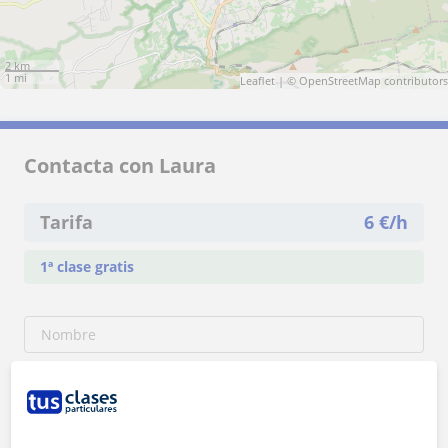
2 km
1 mi
Leaflet
| ©
OpenStreetMap
contributors
Contacta con Laura
Tarifa
6
€/h
1ª clase gratis