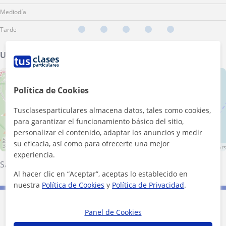
Mediodía
Tarde
Ubicación de mis clases
+
−
Política de Cookies
Tusclasesparticulares almacena datos, tales como cookies,
para garantizar el funcionamiento básico del sitio,
personalizar el contenido, adaptar los anuncios y medir
5 km
su eficacia, así como para ofrecerte una mejor
3 mi
Leaflet
| ©
OpenStreetMap
contributors
experiencia.
Santa Cristina D'Aro
·
Sant Feliu de Guíxols
Al hacer clic en “Aceptar”, aceptas lo establecido en
nuestra
Política de Cookies
y
Política de Privacidad
.
Contacta con Laura
Panel de Cookies