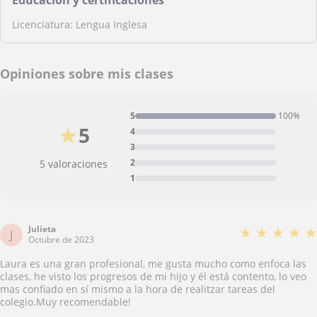
Educación y certificaciones
Licenciatura: Lengua Inglesa
Opiniones sobre mis clases
5
100%
★
5
4
3
2
5 valoraciones
1
Julieta
★
★
★
★
★
J
Octubre de 2023
Laura es una gran profesional, me gusta mucho como enfoca las
clases, he visto los progresos de mi hijo y él está contento, lo veo
mas confiado en sí mismo a la hora de realitzar tareas del
colegio.Muy recomendable!