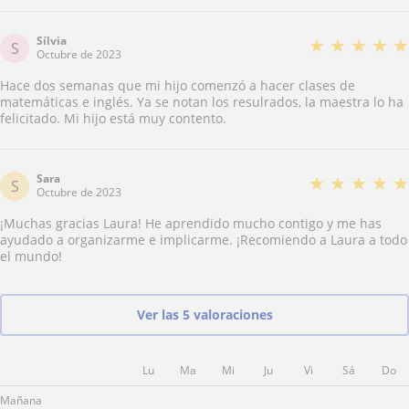
Sílvia
★
★
★
★
★
S
Octubre de 2023
Hace dos semanas que mi hijo comenzó a hacer clases de
matemáticas e inglés. Ya se notan los resulrados, la maestra lo ha
felicitado. Mi hijo está muy contento.
Sara
★
★
★
★
★
S
Octubre de 2023
¡Muchas gracias Laura! He aprendido mucho contigo y me has
ayudado a organizarme e implicarme. ¡Recomiendo a Laura a todo
el mundo!
Ver las 5 valoraciones
Lu
Ma
Mi
Ju
Vi
Sá
Do
Mañana