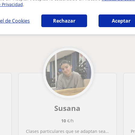
e Privacidad
.
el de Cookies
Rechazar
Aceptar
t que pueden interesarte
Susana
10
€/h
Clases particulares que se adaptan sea cual sea tú nivel.
P