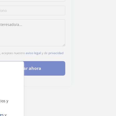
c, aceptas nuestro
aviso legal
y de
privacidad
Contactar ahora
ios y
ies
y