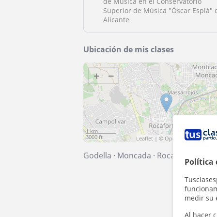
de Música en el Conservatorio
Superior de Música "Óscar Esplá" 
Alicante
Ubicación de mis clases
+
−
1 km
3000 ft
Leaflet
| ©
OpenStreetMap
cont
Godella
·
Moncada
·
Rocafort
Política
Tusclases
funcionami
medir su 
Al hacer c