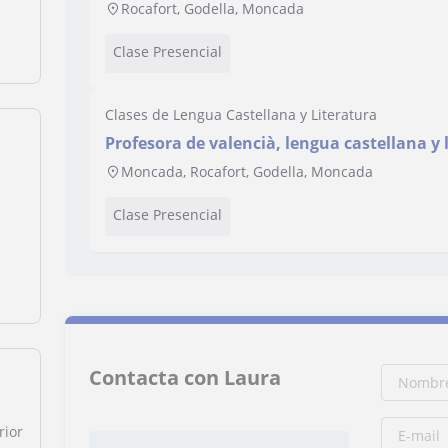
música
Rocafort, Godella, Moncada
Clase Presencial
Clases de Lengua Castellana y Literatura
Profesora de valencià, lengua castellana y 
apoyo escolar / ESO / bachillerato / conse
Moncada, Rocafort, Godella, Moncada
Clase Presencial
Contacta con Laura
rior