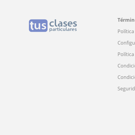
Términ
Polític
Configu
Polític
Condici
Condic
Seguri