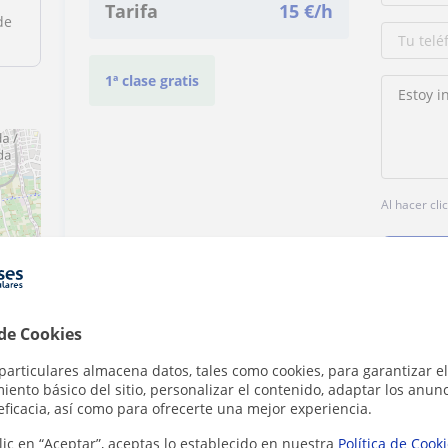
Tarifa
15
€/h
de
1ª clase gratis
Al hacer cli
ributors
 de Cookies
particulares almacena datos, tales como cookies, para garantizar el
Denunciar este perfil
ento básico del sitio, personalizar el contenido, adaptar los anunc
eficacia, así como para ofrecerte una mejor experiencia.
lic en “Aceptar”, aceptas lo establecido en nuestra
Política de Cook