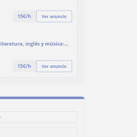
15
€/h
Ver anuncio
literatura, inglés y música:
rvatorio de música
15
€/h
Ver anuncio