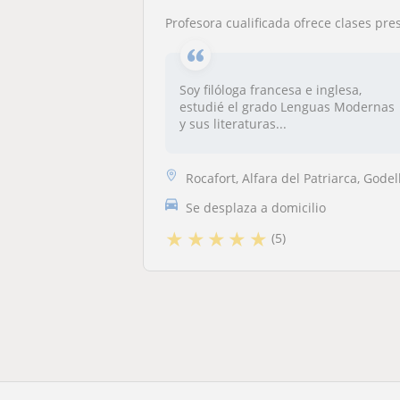
Profesora cualificada ofrece clases presenciales de valenciano y castellan
Soy filóloga francesa e inglesa,
estudié el grado Lenguas Modernas
y sus literaturas...
Rocafort, Alfara del Patriarca, Godella, Moncada, Llíria, La Pobla de ..
Se desplaza a domicilio
★
★
★
★
★
(5)