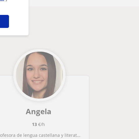
Angela
13
€/h
rofesora de lengua castellana y literatura para niños de primaria.