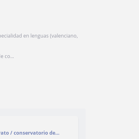
pecialidad en lenguas (valenciano,
e co...
rato / conservatorio de