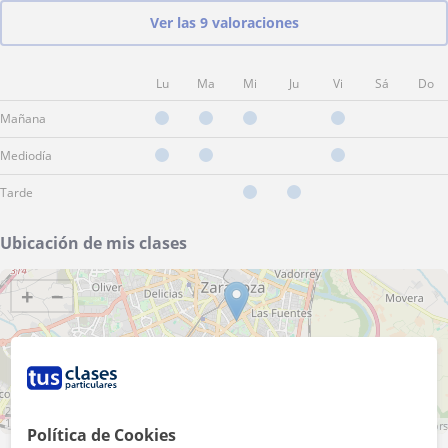
Ver las 9 valoraciones
Lu
Ma
Mi
Ju
Vi
Sá
Do
Mañana
Mediodía
Tarde
Ubicación de mis clases
+
−
2 km
1 mi
Leaflet
| ©
OpenStreetMap
contributors
Política de Cookies