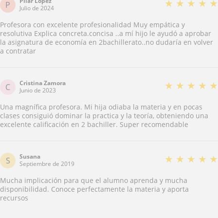
Pilar López
★
★
★
★
★
P
Julio de 2024
Profesora con excelente profesionalidad Muy empática y
resolutiva Explica concreta.concisa ..a mí hijo le ayudó a aprobar
la asignatura de economía en 2bachillerato..no dudaría en volver
a contratar
Cristina Zamora
★
★
★
★
★
C
Junio de 2023
Una magnífica profesora. Mi hija odiaba la materia y en pocas
clases consiguió dominar la practica y la teoría, obteniendo una
excelente calificación en 2 bachiller. Super recomendable
Susana
★
★
★
★
★
S
Septiembre de 2019
Mucha implicación para que el alumno aprenda y mucha
disponibilidad. Conoce perfectamente la materia y aporta
recursos