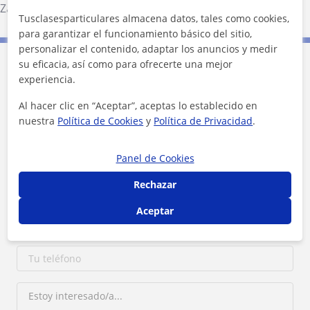
Zaragoza (Ciudad)
Tusclasesparticulares almacena datos, tales como cookies,
para garantizar el funcionamiento básico del sitio,
personalizar el contenido, adaptar los anuncios y medir
su eficacia, así como para ofrecerte una mejor
Contacta con Laura
experiencia.
Al hacer clic en “Aceptar”, aceptas lo establecido en
Tarifa
10
€/h
nuestra
Política de Cookies
y
Política de Privacidad
.
1ª clase gratis
Panel de Cookies
Rechazar
Aceptar