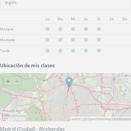
Inglés
Lu
Ma
Mi
Ju
Vi
Sá
Do
Mañana
Mediodía
Tarde
Ubicación de mis clases
+
−
5 km
3 mi
Leaflet
| ©
OpenStreetMap
contributors
Madrid (Ciudad)
·
Alcobendas