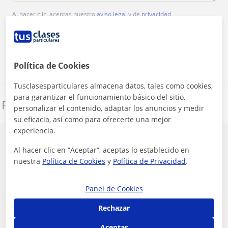
Al hacer clic, aceptas nuestro
aviso legal
y de
privacidad
Contactar ahora
Política de Cookies
Tusclasesparticulares almacena datos, tales como cookies,
para garantizar el funcionamiento básico del sitio,
Denunciar este perfil
personalizar el contenido, adaptar los anuncios y medir
su eficacia, así como para ofrecerte una mejor
experiencia.
Otros profesores en Madrid que pueden
Al hacer clic en “Aceptar”, aceptas lo establecido en
interesarte
nuestra
Política de Cookies
y
Política de Privacidad
.
Panel de Cookies
Rechazar
Aceptar