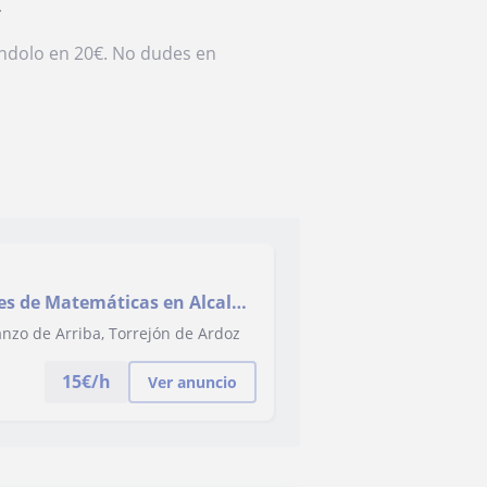
.
ándolo en 20€. No dudes en
es de Matemáticas en Alcalá
a y ESO
nzo de Arriba, Torrejón de Ardoz
15
€/h
Ver anuncio