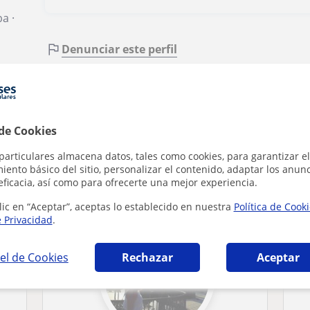
ba
·
Denunciar este perfil
 de Cookies
particulares almacena datos, tales como cookies, para garantizar el
ento básico del sitio, personalizar el contenido, adaptar los anunc
icas en Alcalá de Henares que pueden intere
eficacia, así como para ofrecerte una mejor experiencia.
lic en “Aceptar”, aceptas lo establecido en nuestra
Política de Cook
e Privacidad
.
el de Cookies
Rechazar
Aceptar