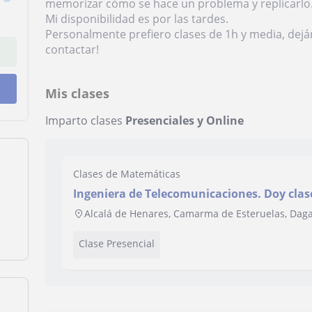
memorizar cómo se hace un problema y replicarlo
Mi disponibilidad es por las tardes.
Personalmente prefiero clases de 1h y media, dej
contactar!
Mis clases
Imparto clases
Presenciales y Online
Clases de Matemáticas
Ingeniera de Telecomunicaciones. Doy clas
de Henares por las tardes. Niveles primari
Alcalá de Henares, Camarma de Esteruelas, Daga
Clase Presencial