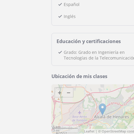
Español
Inglés
Educación y certificaciones
Grado: Grado en Ingeniería en
Tecnologías de la Telecomunicació
Ubicación de mis clases
+
−
5 km
3 mi
Leaflet
| ©
OpenStreetMap
cont