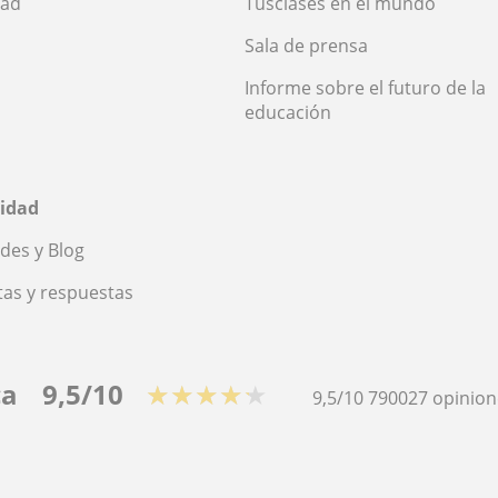
dad
Tusclases en el mundo
Sala de prensa
Informe sobre el futuro de la
educación
idad
des y Blog
as y respuestas
ca
9,5/10
★★★★★
9,5/10
790027
opinion