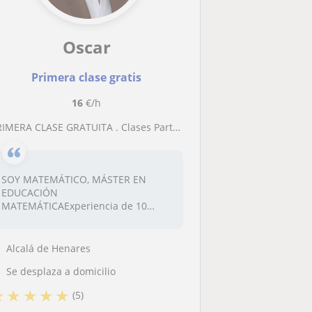
Oscar
Primera clase gratis
16
€/h
MERA CLASE GRATUITA . Clases Particulares Matemáticas y Estadística. Clases con profesor Experimentado con 10 años de Experticia en Enseñanza
SOY MATEMÁTICO, MÁSTER EN
EDUCACIÓN
MATEMÁTICAExperiencia de 10
años como docente Un...
Alcalá de Henares
Se desplaza a domicilio
★
★
★
★
★
(5)