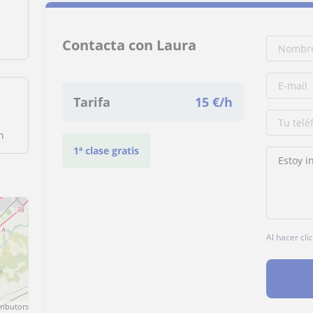
Contacta con Laura
Tarifa
15
€/h
n
1ª clase gratis
Al hacer cli
ributors