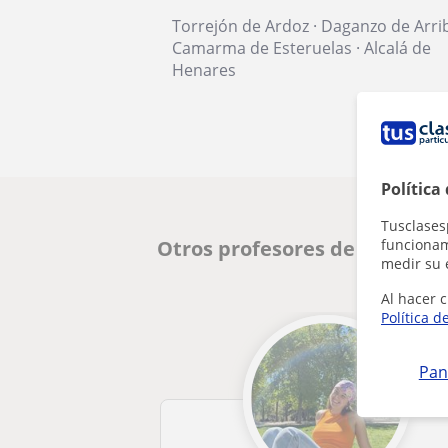
Torrejón de Ardoz
·
Daganzo de Arri
Camarma de Esteruelas
·
Alcalá de
Henares
Política
Tusclases
funcionami
Otros profesores de Matemát
medir su 
Al hacer c
Política d
Pan