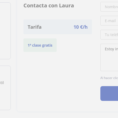
Contacta con Laura
Tarifa
10
€/h
1ª clase gratis
Al hacer cli
til
n