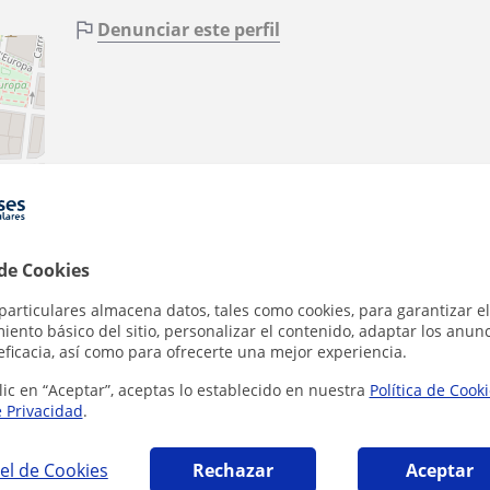
Denunciar este perfil
ributors
 de Cookies
particulares almacena datos, tales como cookies, para garantizar el
ento básico del sitio, personalizar el contenido, adaptar los anunc
eficacia, así como para ofrecerte una mejor experiencia.
lic en “Aceptar”, aceptas lo establecido en nuestra
Política de Cook
ldaia que pueden interesarte
e Privacidad
.
el de Cookies
Rechazar
Aceptar