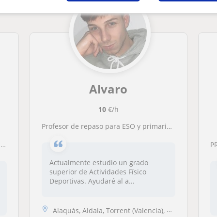
Alvaro
10
€/h
Profesor de repaso para ESO y primaria en Valencia y alrededores. Tanto con posibilidad de desplazarse como para clases online. Titulado en bachillerato
r
P
Actualmente estudio un grado
superior de Actividades Físico
Deportivas. Ayudaré al a...
Alaquàs, Aldaia, Torrent (Valencia), Xirivella