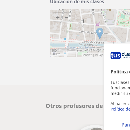
Ubicación de mis clases
+
−
100 m
500 ft
Leaflet
| ©
OpenStreetMap
cont
Política
Tusclases
funcionami
medir su 
Al hacer c
Otros profesores de ESO en A
Política d
Pan