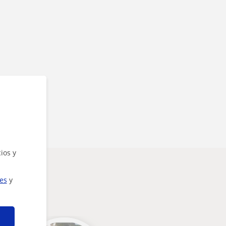
ios y
ies
y