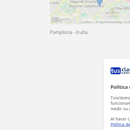
1 km
3000 ft
Leaflet
| ©
OpenStreetMap
cont
Pamplona - Iruña
Política
Tusclases
funcionami
medir su 
Al hacer c
Política d