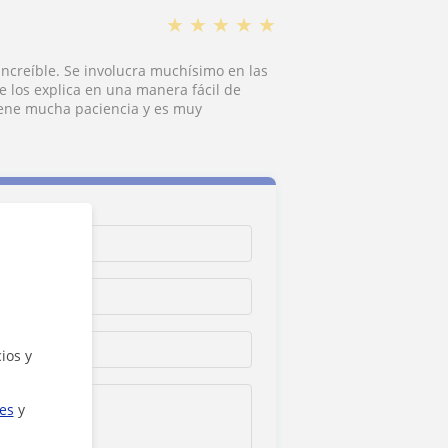
★
★
★
★
★
increíble. Se involucra muchísimo en las
 los explica en una manera fácil de
iene mucha paciencia y es muy
ios y
ies
y