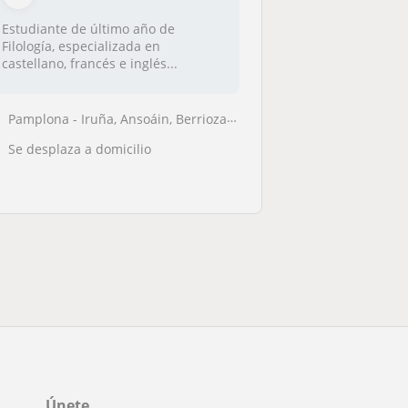
Estudiante de último año de
Filología, especializada en
castellano, francés e inglés...
Pamplona - Iruña, Ansoáin, Berriozar, Burlada - Burlata, Villava - Ata...
Se desplaza a domicilio
Únete