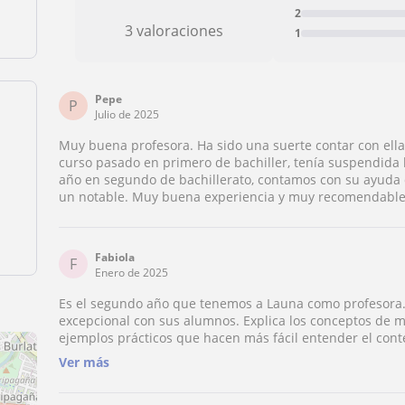
2
3 valoraciones
1
Pepe
P
Julio de 2025
Muy buena profesora. Ha sido una suerte contar con ella.
curso pasado en primero de bachiller, tenía suspendida l
año en segundo de bachillerato, contamos con su ayuda d
un notable. Muy buena experiencia y muy recomendable
Fabiola
F
Enero de 2025
Es el segundo año que tenemos a Launa como profesor
excepcional con sus alumnos. Explica los conceptos de m
ejemplos prácticos que hacen más fácil entender el con
dar lo mejor de sí mismo. Los resultados académicos ha
Ver más
ha conseguido que mi hijo enganche con la asignatura.