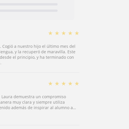
★
★
★
★
★
 Cogió a nuestro hijo el último mes del
engua, y la recuperó de maravilla. Este
esde el principio, y ha terminado con
.
★
★
★
★
★
a. Laura demuestra un compromiso
anera muy clara y siempre utiliza
tenido además de inspirar al alumno a
n sido muy buenos y lo más importante,
 La recomiendo 100%