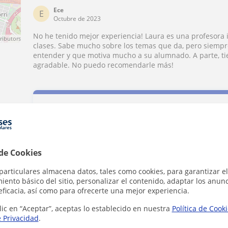
Ece
E
Octubre de 2023
No he tenido mejor experiencia! Laura es una profesora 
ributors
clases. Sabe mucho sobre los temas que da, pero siempre
entender y que motiva mucho a su alumnado. A parte, t
agradable. No puedo recomendarle más!
Contacta con Laura
 de Cookies
Tarifa
20
€/h
particulares almacena datos, tales como cookies, para garantizar el
ento básico del sitio, personalizar el contenido, adaptar los anunc
eficacia, así como para ofrecerte una mejor experiencia.
1ª clase gratis
lic en “Aceptar”, aceptas lo establecido en nuestra
Política de Cook
e Privacidad
.