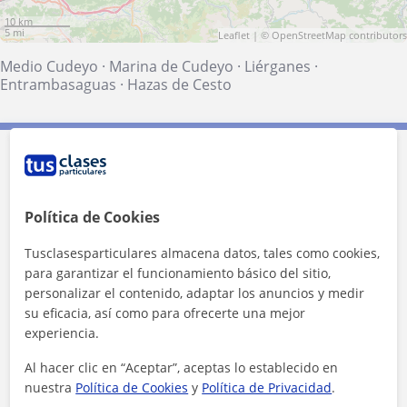
10 km
5 mi
Leaflet
| ©
OpenStreetMap
contributors
Medio Cudeyo
·
Marina de Cudeyo
·
Liérganes
·
Entrambasaguas
·
Hazas de Cesto
Contacta con Lidia
Tarifa
11
€/h
Política de Cookies
Tusclasesparticulares almacena datos, tales como cookies,
1ª clase gratis
para garantizar el funcionamiento básico del sitio,
personalizar el contenido, adaptar los anuncios y medir
su eficacia, así como para ofrecerte una mejor
experiencia.
Al hacer clic en “Aceptar”, aceptas lo establecido en
nuestra
Política de Cookies
y
Política de Privacidad
.