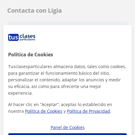
Contacta con Ligia
Tarifa
10
€/h
Política de Cookies
Tusclasesparticulares almacena datos, tales como cookies,
para garantizar el funcionamiento básico del sitio,
personalizar el contenido, adaptar los anuncios y medir
su eficacia, así como para ofrecerte una mejor
experiencia.
Al hacer clic en “Aceptar”, aceptas lo establecido en
nuestra
Política de Cookies
y
Política de Privacidad
.
Panel de Cookies
Al hacer clic, aceptas nuestro
aviso legal
y de
privacidad