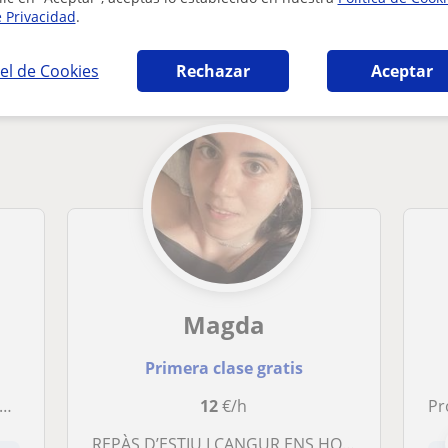
e Privacidad
.
ia en Lleida que pueden interesarte
el de Cookies
Rechazar
Aceptar
Magda
Primera clase gratis
12
€/h
Pr
REPÀS D’ESTIU I CANGUR ENS HO PASSAREM GENIAL