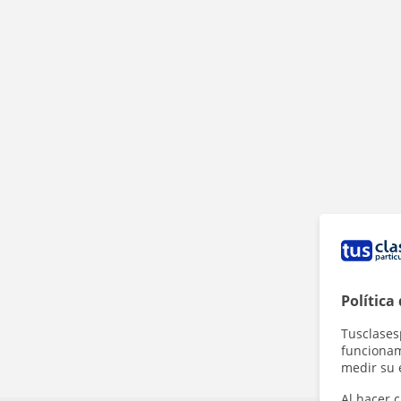
Política
Tusclases
funcionami
medir su 
Al hacer c