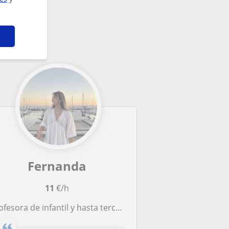
Fernanda
11
€/h
ofesora de infantil y hasta tercero de primaria