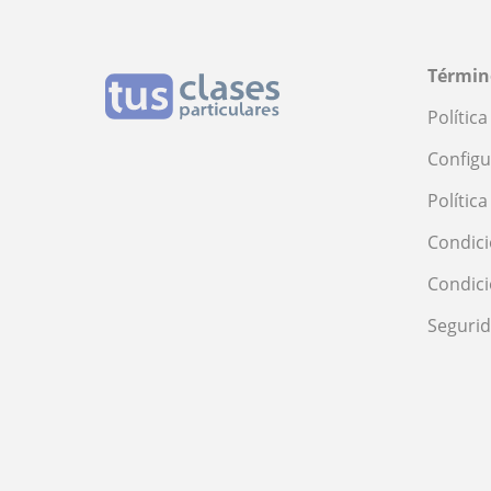
Términ
Polític
Configu
Polític
Condici
Condic
Seguri