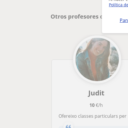
Política d
Otros profesores de Primar
Pan
Judit
10
€/h
Ofereixo classes particulars per a tots els infants i alumnat