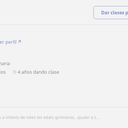
Dar clases 
er perfil
maria
dos
4 años dando clase
s a infants de totes les edats (primaria) , ajudar a t...