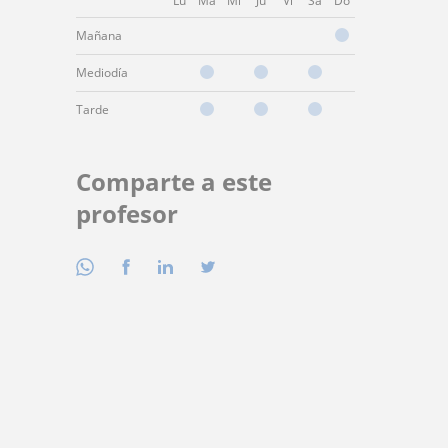
Lu
Ma
Mi
Ju
Vi
Sá
Do
Mañana
Mediodía
Tarde
Comparte a este
profesor