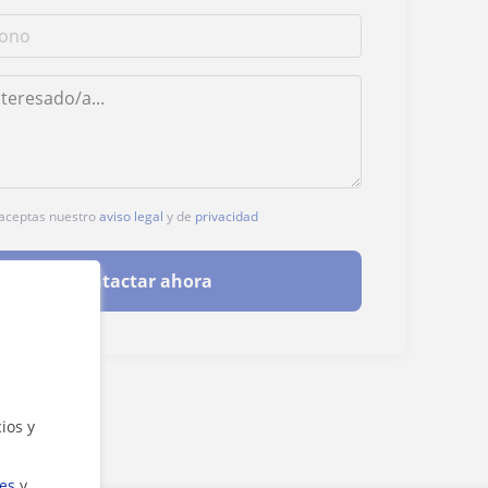
, aceptas nuestro
aviso legal
y de
privacidad
Contactar ahora
ios y
ies
y