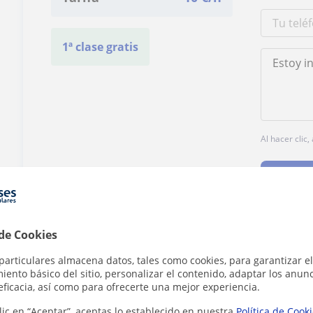
1ª clase gratis
Al hacer clic
 de Cookies
¿Hay algún error en este perfil?
Cuéntanos
particulares almacena datos, tales como cookies, para garantizar el
ento básico del sitio, personalizar el contenido, adaptar los anunc
eficacia, así como para ofrecerte una mejor experiencia.
lic en “Aceptar”, aceptas lo establecido en nuestra
Política de Cook