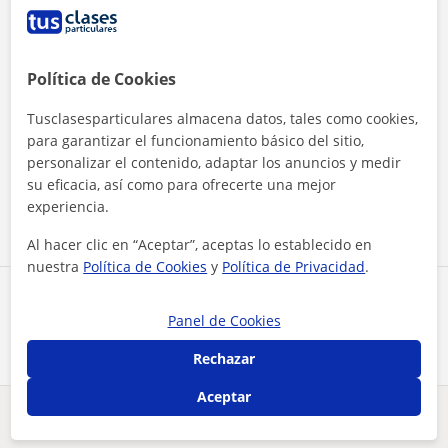
Política de Cookies
Tusclasesparticulares almacena datos, tales como cookies,
Al hacer clic, aceptas nuestro
aviso legal
y de
privacidad
para garantizar el funcionamiento básico del sitio,
personalizar el contenido, adaptar los anuncios y medir
su eficacia, así como para ofrecerte una mejor
Contactar ahora
experiencia.
Al hacer clic en “Aceptar”, aceptas lo establecido en
nuestra
Política de Cookies
y
Política de Privacidad
.
Comparte a este profesor
Panel de Cookies
Rechazar
Aceptar
¿Hay algún error en este perfil?
Cuéntanos