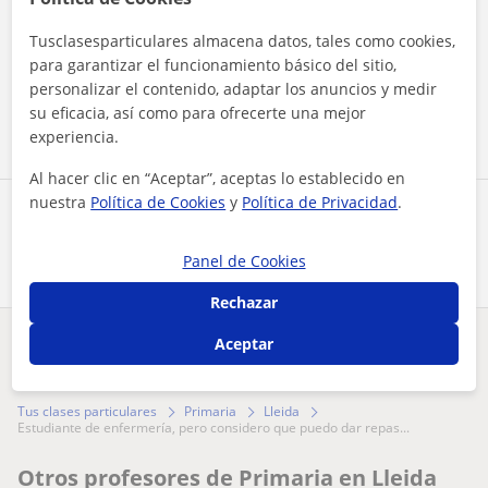
Tusclasesparticulares almacena datos, tales como cookies,
Al hacer clic, aceptas nuestro
aviso legal
y de
privacidad
para garantizar el funcionamiento básico del sitio,
personalizar el contenido, adaptar los anuncios y medir
Contactar ahora
su eficacia, así como para ofrecerte una mejor
experiencia.
Al hacer clic en “Aceptar”, aceptas lo establecido en
nuestra
Política de Cookies
y
Política de Privacidad
.
Comparte a este profesor
Panel de Cookies
Rechazar
Aceptar
¿Hay algún error en este perfil?
Cuéntanos
Tus clases particulares
Primaria
Lleida
estudiante de enfermería, pero considero que puedo dar repas...
Otros profesores de Primaria en Lleida