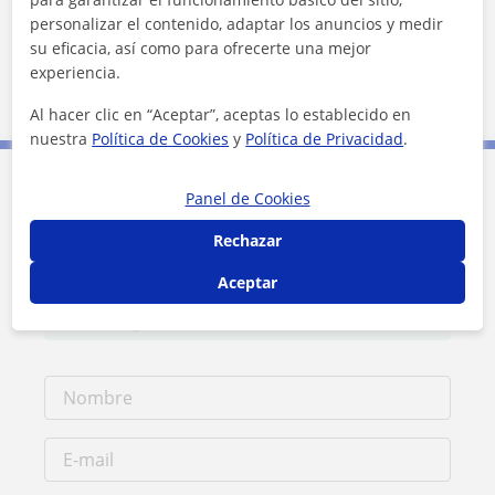
personalizar el contenido, adaptar los anuncios y medir
Localidades a las que se desplaza para dar clase
su eficacia, así como para ofrecerte una mejor
experiencia.
Lleida
Al hacer clic en “Aceptar”, aceptas lo establecido en
nuestra
Política de Cookies
y
Política de Privacidad
.
Panel de Cookies
Contacta con Melina
Rechazar
Tarifa
6
€/h
Aceptar
1ª clase gratis