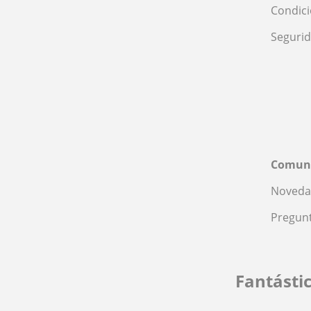
Condic
Seguri
Comun
Noveda
Pregunt
Fantásti