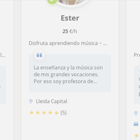
Ester
25
€/h
Disfruta aprendiendo música ~ Método didáctico y de rápida asimilación (Solfeo y piano)
es
Profe
La enseñanza y la música son
de mis grandes vocaciones.
Por eso soy profesora de
a
mús...
Lleida Capital
★
★
★
★
★
(5)
★