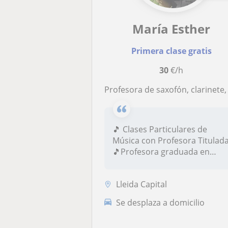
María Esther
Primera clase gratis
30
€/h
Profesora de saxofón, clarinete, lenguaje musical e improvisación para todos los nivel
🎵 Clases Particulares de
Música con Profesora Titulad
🎵Profesora graduada en
Jazz...
Lleida Capital
Se desplaza a domicilio