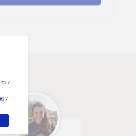
ios y
ies
y