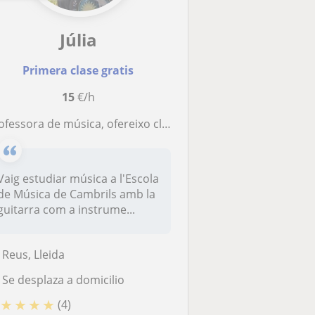
Júlia
Primera clase gratis
15
€/h
ssora de música, ofereixo classes de llenguatge musical, anàlisi musical, harmonia... i guitarra al Camp de Tarragona
Vaig estudiar música a l'Escola
de Música de Cambrils amb la
guitarra com a instrume...
Reus, Lleida
Se desplaza a domicilio
★
★
★
★
(4)