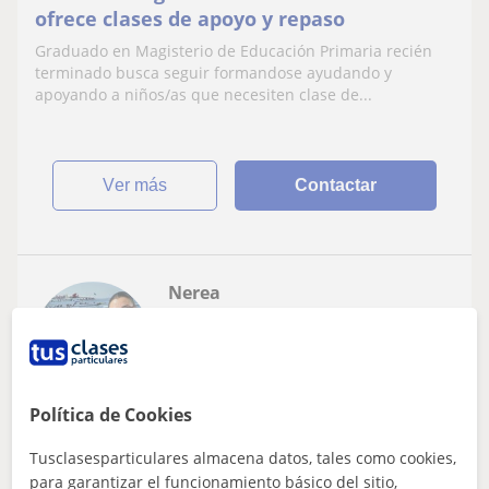
ofrece clases de apoyo y repaso
Graduado en Magisterio de Educación Primaria recién
terminado busca seguir formandose ayudando y
apoyando a niños/as que necesiten clase de...
ver más
Contactar
Nerea
6
€
/h
1ª clase gratis
Política de Cookies
Catadau
Lengua catalana y literatura
Tusclasesparticulares almacena datos, tales como cookies,
para garantizar el funcionamiento básico del sitio,