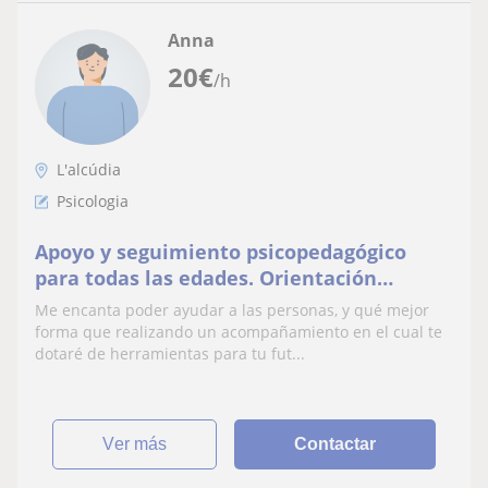
Anna
20
€
/h
L'alcúdia
Psicologia
Apoyo y seguimiento psicopedagógico
para todas las edades. Orientación
personal, educativa y profesional.
Me encanta poder ayudar a las personas, y qué mejor
forma que realizando un acompañamiento en el cual te
dotaré de herramientas para tu fut...
ver más
Contactar