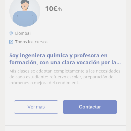
10
€
/h
Llombai
Todos los cursos
Soy ingeniera química y profesora en
formación, con una clara vocación por la
enseñanza y por ayudar a cada al
Mis clases se adaptan completamente a las necesidades
de cada estudiante: refuerzo escolar, preparación de
exámenes o mejora del rendimient...
ver más
Contactar