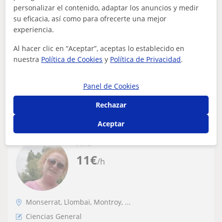
Profesora de valenciano que imparte
personalizar el contenido, adaptar los anuncios y medir
clases a niños de primaria y ESO
su eficacia, así como para ofrecerte una mejor
experiencia.
Soy una estudiante de segundo de carrera de Magisterio
Infantil y Primaria en la UV, doy clases particulares y de
Al hacer clic en “Aceptar”, aceptas lo establecido en
refuerzo desde primaria h...
nuestra
Política de Cookies
y
Política de Privacidad
.
Panel de Cookies
ver más
Contactar
Rechazar
Aceptar
Ana
11
€
/h
Monserrat, Llombai, Montroy, ...
Ciencias General