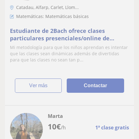
Catadau, Alfarp, Carlet, Llom...
Matemáticas: Matemáticas básicas
Estudiante de 2Bach ofrece clases
particulares presenciales/online de
matemáticas para niños en Valencia
Mi metodología para que los niños aprendan es intentar
que las clases sean dinámicas además de divertidas
para que las clases no sean tan p...
ver más
Contactar
Marta
10
€
/h
1ª clase gratis