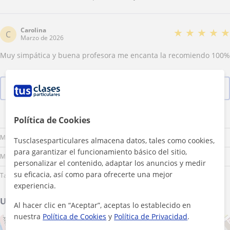
Carolina
★
★
★
★
★
C
Marzo de 2026
Muy simpática y buena profesora me encanta la recomiendo 100%
Ver las 54 valoraciones
Política de Cookies
Lu
Ma
Mi
Ju
Vi
Sá
Do
Mañana
Tusclasesparticulares almacena datos, tales como cookies,
para garantizar el funcionamiento básico del sitio,
Mediodía
personalizar el contenido, adaptar los anuncios y medir
su eficacia, así como para ofrecerte una mejor
Tarde
experiencia.
Ubicación de mis clases
Al hacer clic en “Aceptar”, aceptas lo establecido en
nuestra
Política de Cookies
y
Política de Privacidad
.
+
−