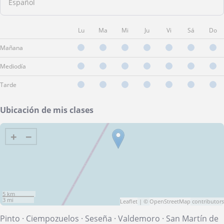
Español
Lu
Ma
Mi
Ju
Vi
Sá
Do
Mañana
Mediodía
Tarde
Ubicación de mis clases
+
−
5 km
3 mi
Leaflet
| ©
OpenStreetMap
contributors
Pinto
·
Ciempozuelos
·
Seseña
·
Valdemoro
·
San Martín de