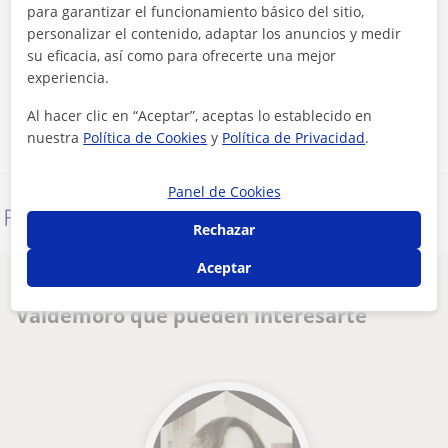
para garantizar el funcionamiento básico del sitio,
personalizar el contenido, adaptar los anuncios y medir
Al hacer clic, aceptas nuestro
aviso legal
y de
privacidad
su eficacia, así como para ofrecerte una mejor
experiencia.
Contactar ahora
Al hacer clic en “Aceptar”, aceptas lo establecido en
nuestra
Política de Cookies
y
Política de Privacidad
.
Panel de Cookies
Denunciar este perfil
Rechazar
Aceptar
Otros profesores de Costura en
Valdemoro que pueden interesarte