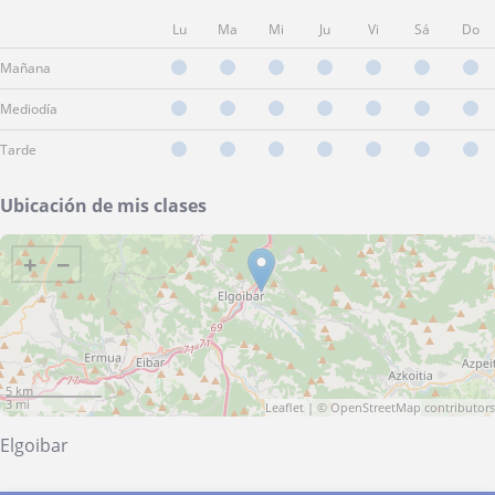
Lu
Ma
Mi
Ju
Vi
Sá
Do
Mañana
Mediodía
Tarde
Ubicación de mis clases
+
−
5 km
3 mi
Leaflet
| ©
OpenStreetMap
contributors
Elgoibar