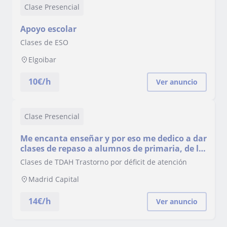
Clase Presencial
Apoyo escolar
Clases de ESO
Elgoibar
10
€/h
Ver anuncio
Clase Presencial
Me encanta enseñar y por eso me dedico a dar
clases de repaso a alumnos de primaria, de la
ESO o universitarios. Cuéntame cuáles son
Clases de TDAH Trastorno por déficit de atención
tus necesidades: ¿Partes desde 0? ¿Necesitas
refrescar? ¿Las clases son para tus hijos? Te
Madrid Capital
haré una propuesta totalmente p
14
€/h
Ver anuncio