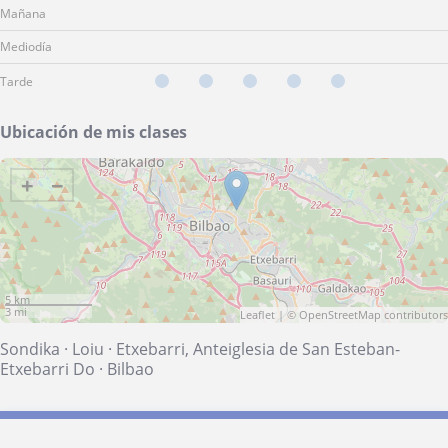
Mañana
Mediodía
Tarde
Ubicación de mis clases
+
−
5 km
3 mi
Leaflet
| ©
OpenStreetMap
contributors
Sondika
·
Loiu
·
Etxebarri, Anteiglesia de San Esteban-
Etxebarri Do
·
Bilbao