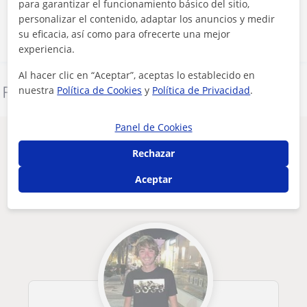
para garantizar el funcionamiento básico del sitio,
Contactar ahora
personalizar el contenido, adaptar los anuncios y medir
su eficacia, así como para ofrecerte una mejor
experiencia.
Al hacer clic en “Aceptar”, aceptas lo establecido en
nuestra
Política de Cookies
y
Política de Privacidad
.
Denunciar este perfil
Panel de Cookies
Otros profesores de Lengua Castellana y
Rechazar
Literatura en Bilbao que pueden
interesarte
Aceptar