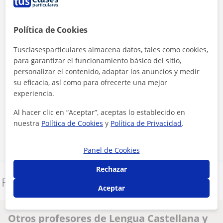
Política de Cookies
Tusclasesparticulares almacena datos, tales como cookies,
para garantizar el funcionamiento básico del sitio,
personalizar el contenido, adaptar los anuncios y medir
su eficacia, así como para ofrecerte una mejor
experiencia.
Al hacer clic, aceptas nuestro
aviso legal
y de
privacidad
Al hacer clic en “Aceptar”, aceptas lo establecido en
Contactar ahora
nuestra
Política de Cookies
y
Política de Privacidad
.
Panel de Cookies
Rechazar
Denunciar este perfil
Aceptar
Otros profesores de Lengua Castellana y