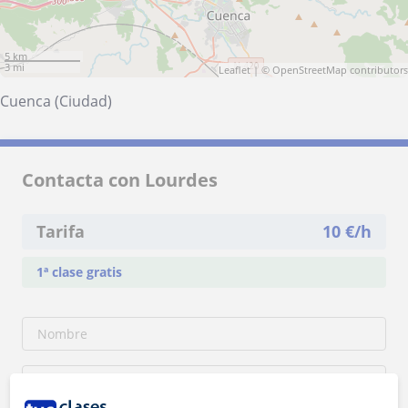
5 km
3 mi
Leaflet
| ©
OpenStreetMap
contributors
Cuenca (Ciudad)
Contacta con Lourdes
Tarifa
10
€/h
1ª clase gratis