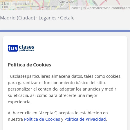
2 km
1 mi
Leaflet
| ©
OpenStreetMap
contributors
Madrid (Ciudad)
·
Leganés
·
Getafe
Contacta con Lucía
Tarifa
10
€/h
Política de Cookies
1ª clase gratis
Tusclasesparticulares almacena datos, tales como cookies,
para garantizar el funcionamiento básico del sitio,
personalizar el contenido, adaptar los anuncios y medir
su eficacia, así como para ofrecerte una mejor
experiencia.
Al hacer clic en “Aceptar”, aceptas lo establecido en
nuestra
Política de Cookies
y
Política de Privacidad
.