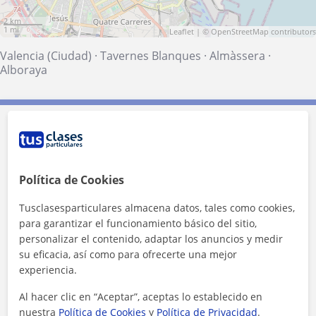
2 km
1 mi
Leaflet
| ©
OpenStreetMap
contributors
Valencia (Ciudad)
·
Tavernes Blanques
·
Almàssera
·
Alboraya
Contacta con Lucia
Tarifa
11
€/h
Política de Cookies
1ª clase gratis
Tusclasesparticulares almacena datos, tales como cookies,
para garantizar el funcionamiento básico del sitio,
personalizar el contenido, adaptar los anuncios y medir
su eficacia, así como para ofrecerte una mejor
experiencia.
Al hacer clic en “Aceptar”, aceptas lo establecido en
nuestra
Política de Cookies
y
Política de Privacidad
.