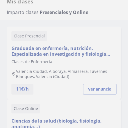
Mis clases
Imparto clases
Presenciales y Online
Clase Presencial
Graduada en enfermería, nutrición.
Especializada en investigación y fisiología
humana. En curso doctorado en fisiología.
Clases de Enfermería
Valencia Ciudad, Alboraya, Almàssera, Tavernes
Blanques, Valencia (Ciudad)
11
€/h
Ver anuncio
Clase Online
Ciencias de la salud (biología, fisiología,
anatomía...)