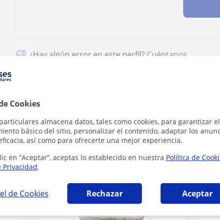
¿Hay algún error en este perfil?
Cuéntanos
 de Cookies
particulares almacena datos, tales como cookies, para garantizar el
áticas en Lugo que pueden interesarte
ento básico del sitio, personalizar el contenido, adaptar los anunc
eficacia, así como para ofrecerte una mejor experiencia.
lic en “Aceptar”, aceptas lo establecido en nuestra
Política de Cook
e Privacidad
.
el de Cookies
Rechazar
Aceptar