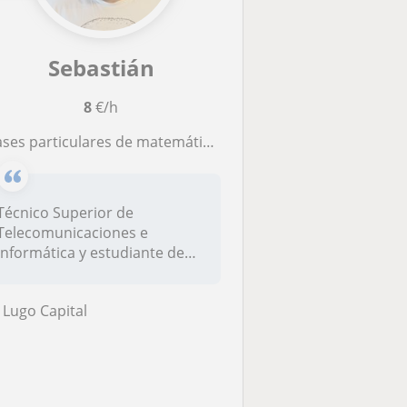
Sebastián
8
€/h
es particulares de matemáticas, física y programación para estudiantes de primaria y ESO
Técnico Superior de
Telecomunicaciones e
Informática y estudiante de
Ingeniería de T...
Lugo Capital