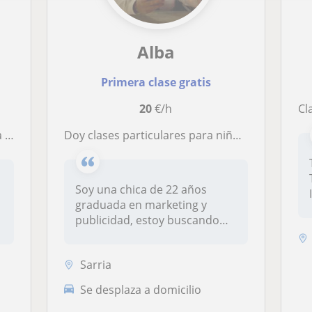
Alba
Primera clase gratis
20
€/h
Clas
aria
Doy clases particulares para niños de primaria y ayuda a niños de infantil
Soy una chica de 22 años
graduada en marketing y
publicidad, estoy buscando
trabajo...
Sarria
Se desplaza a domicilio