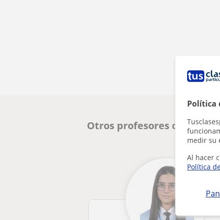
Política
Tusclases
Otros profesores de Matem
funcionami
medir su 
Al hacer c
Política d
Pan