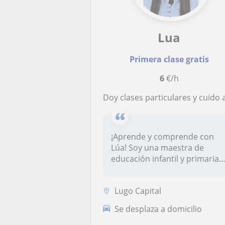
Lua
Primera clase gratis
6
€/h
Doy clases particulares y cuido a niños/as. Mi experiencia es de 4 años y puedo ayudar con las diferentes asignaturas de prim
¡Aprende y comprende con
Lúa! Soy una maestra de
educación infantil y primaria
que o...
Lugo Capital
Se desplaza a domicilio