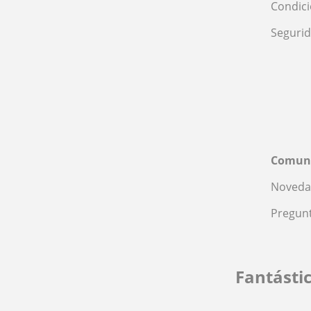
Condic
Seguri
Comun
Noveda
Pregunt
Fantásti