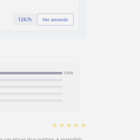
12
€/h
Ver anuncio
100%
★
★
★
★
★
va con ella es muy positiva. A aprendido