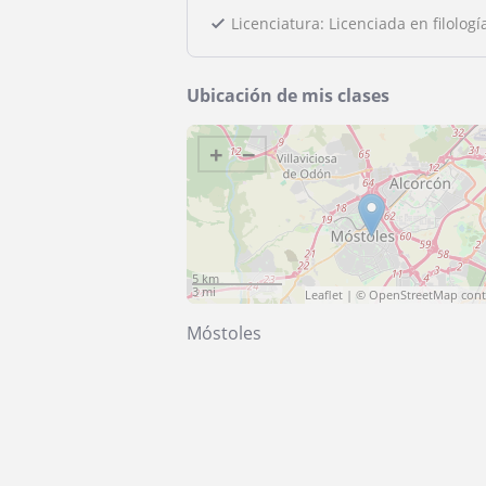
Licenciatura: Licenciada en filologí
Ubicación de mis clases
+
−
5 km
3 mi
Leaflet
| ©
OpenStreetMap
cont
Móstoles