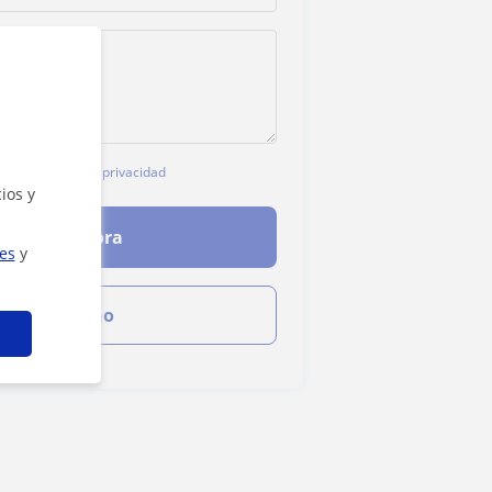
o
aviso legal
y de
privacidad
ios y
ntactar ahora
ies
y
Ver teléfono