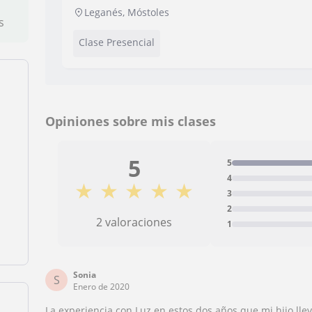
Leganés, Móstoles
s
Clase Presencial
Opiniones sobre mis clases
5
5
4
★
★
★
★
★
3
2
2 valoraciones
1
Sonia
S
Enero de 2020
La experiencia con Luz en estos dos años que mi hijo lle