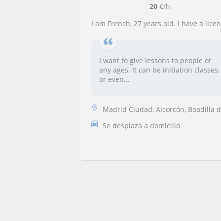
20
€/h
I am French, 27 years old. I have a licence degree in English language. I fluently speak French, English, and Spanish
I want to give lessons to people of
any ages. It can be initiation classes,
or even...
Madrid Ciudad, Alcorcón, Boadilla del Monte, Leganés, Pozuelo de Alarc..
Se desplaza a domicilio