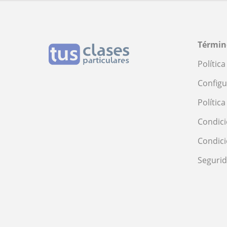
Términ
Polític
Configu
Polític
Condici
Condic
Seguri