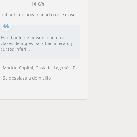
10
€/h
tudiante de universidad ofrece clases de inglés desde A1 hasta B2 (toda la etapa educativa)
Estudiante de universidad ofrece
clases de inglés para bachillerato y
cursos inferi...
Madrid Capital, Coslada, Leganés, Pozuelo de Alarcón
Se desplaza a domicilio