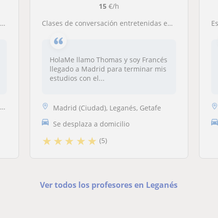
15
€/h
.
Clases de conversación entretenidas en Francés con profesor nativo
Es
HolaMe llamo Thomas y soy Francés
llegado a Madrid para terminar mis
estudios con el...
.
Madrid (Ciudad), Leganés, Getafe
Se desplaza a domicilio
★
★
★
★
★
(5)
Ver todos los profesores en Leganés