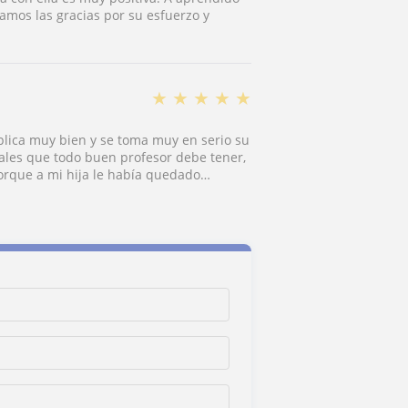
amos las gracias por su esfuerzo y
★
★
★
★
★
ica muy bien y se toma muy en serio su
ales que todo buen profesor debe tener,
orque a mi hija le había quedado
o que en el colegio no había logrado
 hacía tener lagunas "imperdonables" en
 el curso porque le enseñó también como
sto, tuvo mucho que ver en que
erato y la EVAU! Ahora está en
le sigue siendo válido todo lo que