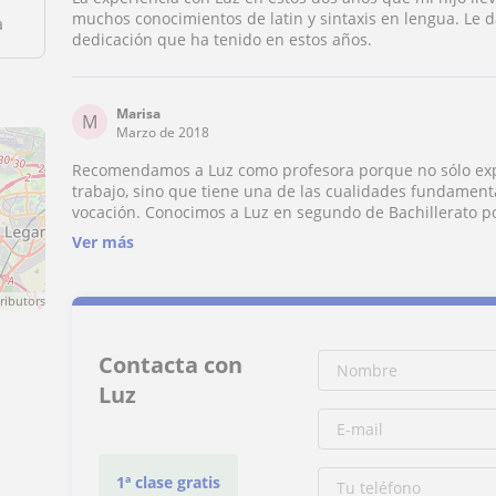
muchos conocimientos de latin y sintaxis en lengua. Le d
a
dedicación que ha tenido en estos años.
Marisa
M
Marzo de 2018
Recomendamos a Luz como profesora porque no sólo expl
trabajo, sino que tiene una de las cualidades fundament
vocación. Conocimos a Luz en segundo de Bachillerato p
pendiente Lengua de primero, y con ella aprendió todo l
Ver más
saber. Forjó una base que no tenía consolidada y que le
esta asignatura. Fue un grandísimo apoyo durante todo
se debe estudiar y hacer un buen esquema y, por supue
ributors
aprobase no sólo Lengua de primero, sino todo segundo de Bachill
la universidad cursando primero de Educación Infantil y 
aprendió con Luz.
Contacta con
Luz
1ª clase gratis