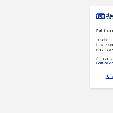
Política
Tusclases
funcionami
medir su 
Al hacer c
Política d
Pan