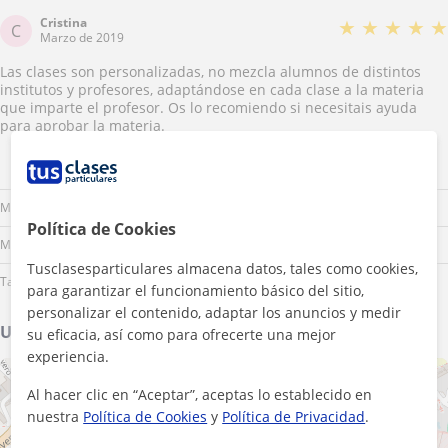
Cristina
★
★
★
★
★
C
Marzo de 2019
Las clases son personalizadas, no mezcla alumnos de distintos
institutos y profesores, adaptándose en cada clase a la materia
que imparte el profesor. Os lo recomiendo si necesitais ayuda
para aprobar la materia.
Lu
Ma
Mi
Ju
Vi
Sá
Do
Mañana
Política de Cookies
Mediodía
Tusclasesparticulares almacena datos, tales como cookies,
Tarde
para garantizar el funcionamiento básico del sitio,
personalizar el contenido, adaptar los anuncios y medir
Ubicación de mis clases
su eficacia, así como para ofrecerte una mejor
experiencia.
+
−
Al hacer clic en “Aceptar”, aceptas lo establecido en
nuestra
Política de Cookies
y
Política de Privacidad
.