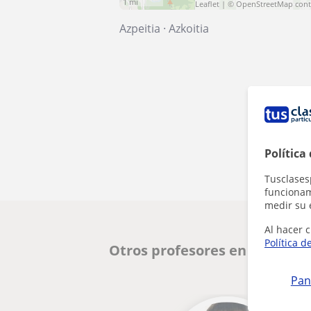
1 mi
Leaflet
| ©
OpenStreetMap
cont
Azpeitia
·
Azkoitia
Política
Tusclases
funcionami
medir su 
Al hacer c
Política d
Otros profesores en Donosti
Pan