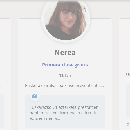
Nerea
Primera clase gratis
U
12
€/h
Euskerako irakaslea klase presentzial edo eta online-ntzat
Euskarazko C1 azterketa prestatzen
nabil beraz euskara maila altua dut
edozein maila...