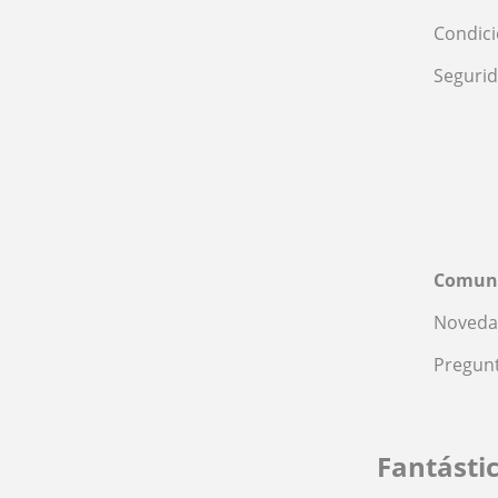
Condic
Seguri
Comun
Noveda
Pregunt
Fantásti