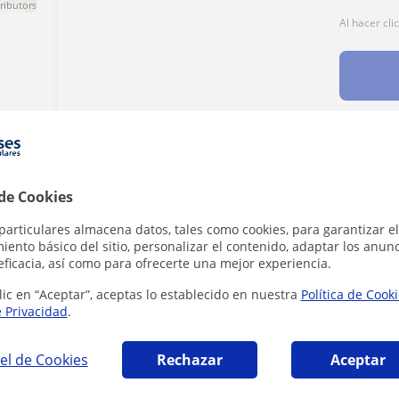
ributors
Al hacer cli
Denunciar este perfil
 de Cookies
particulares almacena datos, tales como cookies, para garantizar el
ento básico del sitio, personalizar el contenido, adaptar los anunc
eficacia, así como para ofrecerte una mejor experiencia.
lic en “Aceptar”, aceptas lo establecido en nuestra
Política de Cook
e Privacidad
.
a-San Sebastián que pueden interesarte
el de Cookies
Rechazar
Aceptar