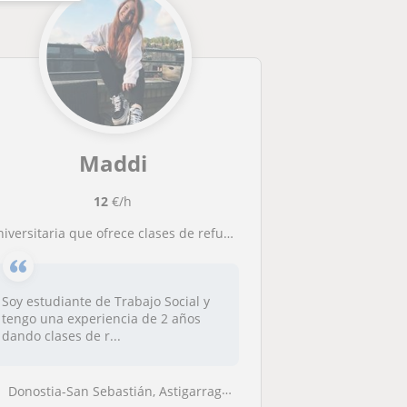
Maddi
12
€/h
niversitaria que ofrece clases de refuerzo tanto para niños/as de primaria como de la ESO en Donostia
Soy estudiante de Trabajo Social y
tengo una experiencia de 2 años
dando clases de r...
Donostia-San Sebastián, Astigarraga, Lasarte-Oria