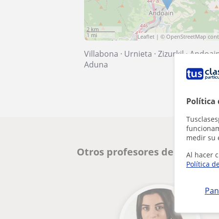
2 km
1 mi
Leaflet
| ©
OpenStreetMap
cont
Villabona
·
Urnieta
·
Zizurkil
·
Andoai
Aduna
Política
Tusclases
funcionami
medir su 
Otros profesores de Repaso 
Al hacer c
Política d
Pan