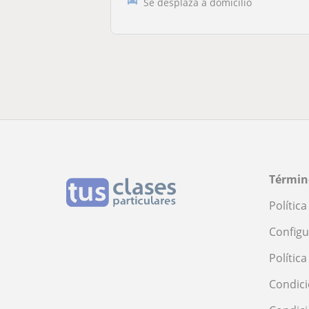
Se desplaza a domicilio
Términ
Polític
Configu
Polític
Condici