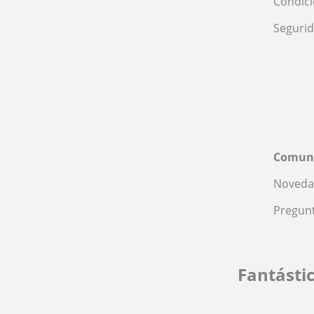
Condic
Seguri
Comun
Noveda
Pregunt
Fantásti