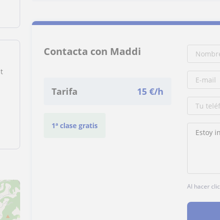
Contacta con Maddi
t
Tarifa
15
€/h
1ª clase gratis
Al hacer cli