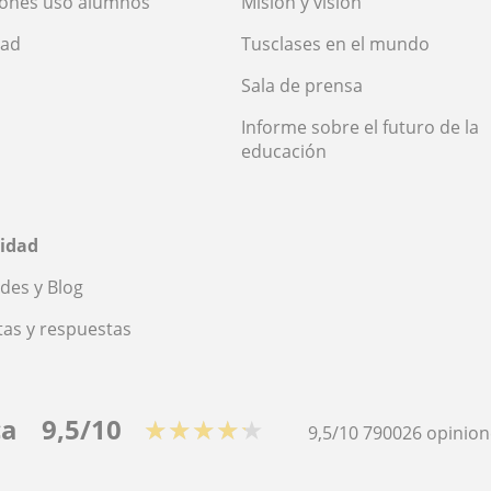
iones uso alumnos
Misión y visión
dad
Tusclases en el mundo
Sala de prensa
Informe sobre el futuro de la
educación
idad
des y Blog
as y respuestas
ca
9,5/10
★★★★★
9,5/10
790026
opinion