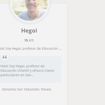
Hegoi
15
€/h
a! Soy Hegoi, profesor de Educación Infantil y ofrezco clases particulares en San Sebastian de cualquier asignatura para alumnos de primaria o ESO. Tengo amplia experiencia impartiendo clases particulares a alumnos de hasta tercero de la ESO. Para cual
Hola! Soy Hegoi, profesor de
Educación Infantil y ofrezco clases
particulares en San...
Donostia-San Sebastián, Pasaia