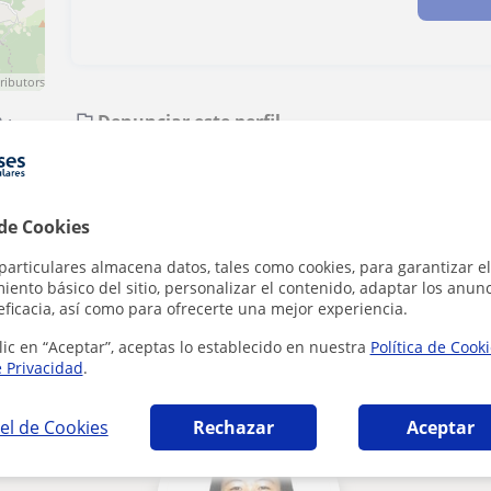
ributors
n
·
Denunciar este perfil
 de Cookies
particulares almacena datos, tales como cookies, para garantizar el
ento básico del sitio, personalizar el contenido, adaptar los anunc
eficacia, así como para ofrecerte una mejor experiencia.
General en Andoain que pueden interesarte
lic en “Aceptar”, aceptas lo establecido en nuestra
Política de Cook
e Privacidad
.
el de Cookies
Rechazar
Aceptar