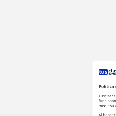
Política
Tusclases
funcionami
medir su 
Al hacer c