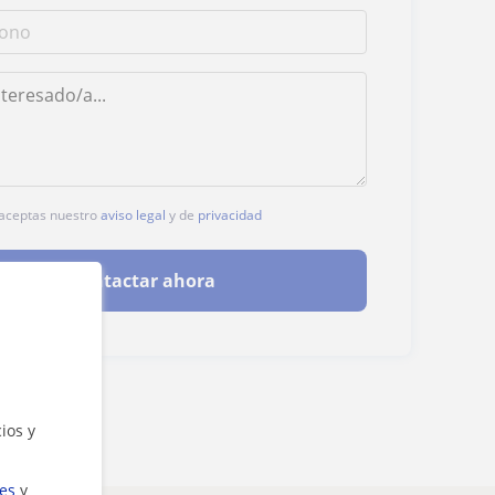
, aceptas nuestro
aviso legal
y de
privacidad
Contactar ahora
ios y
ies
y