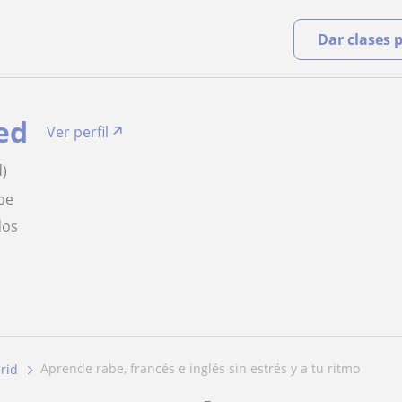
Dar clases 
ed
Ver perfil
d)
be
dos
aprende rabe, francés e inglés sin estrés y a tu ritmo
rid