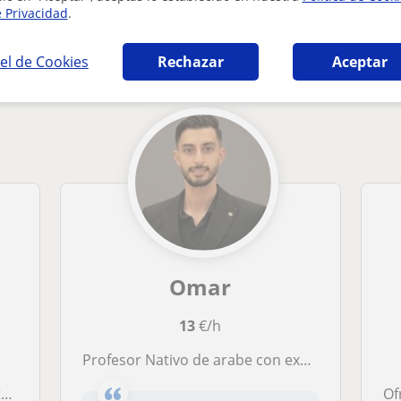
e Privacidad
.
 en Madrid que pueden interesarte
el de Cookies
Rechazar
Aceptar
Omar
13
€/h
profesor Nativo de arabe con experiencia de 5 Años
.
Of