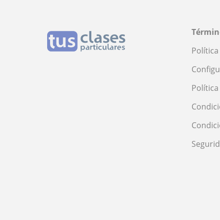
Términ
Polític
Configu
Polític
Condici
Condic
Seguri