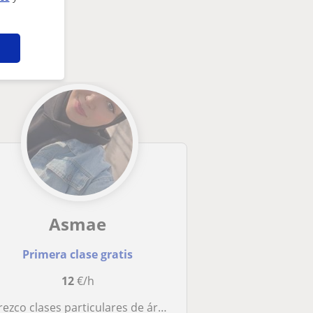
Asmae
Primera clase gratis
12
€/h
rezco clases particulares de árabe clásico y dialectal de Marruecos