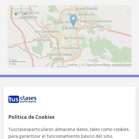
+
−
2 km
1 mi
Leaflet
| ©
OpenStreetMap
contributors
Contacta con Andrés
Tarifa
9
€/h
Política de Cookies
1ª clase gratis
Tusclasesparticulares almacena datos, tales como cookies,
para garantizar el funcionamiento básico del sitio,