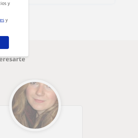
ios y
ies
y
eresarte