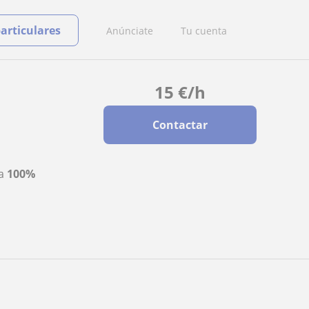
particulares
Anúnciate
Tu cuenta
15
€
/h
Contactar
ta
100%