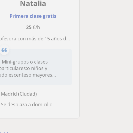
Natalia
Primera clase gratis
25
€/h
esora con más de 15 años de experiencia (inglés, ruso, ucraniano, español para extranjeros)
• Mini-grupos o clases
particulares:o niños y
adolescenteso mayores
niveles básico-a...
Madrid (Ciudad)
Se desplaza a domicilio