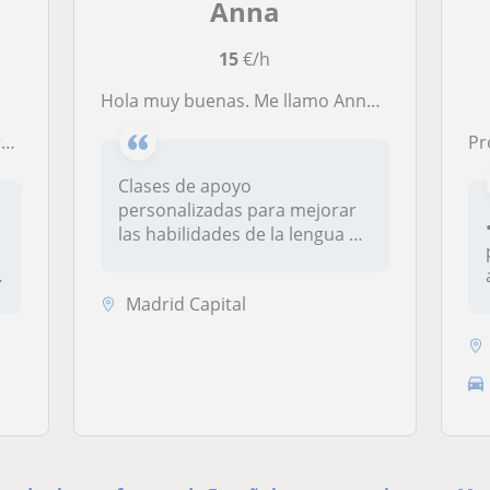
Anna
15
€/h
Hola muy buenas. Me llamo Anna y puedo dar clases particulares para todos los niveles en Inglés, Alemán y Español para extranjeros
e
Prof
Clases de apoyo
personalizadas para mejorar
las habilidades de la lengua de
destino...
Madrid Capital