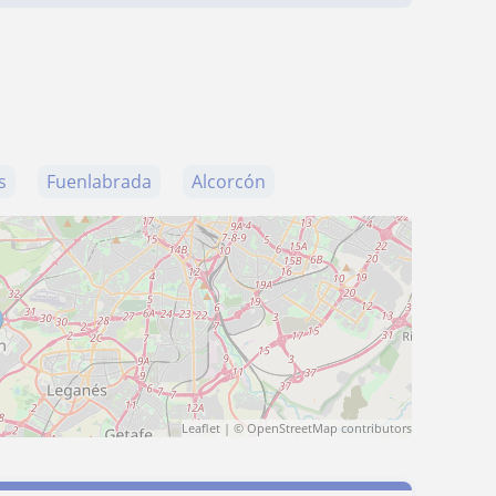
s
Fuenlabrada
Alcorcón
Leaflet
| ©
OpenStreetMap
contributors