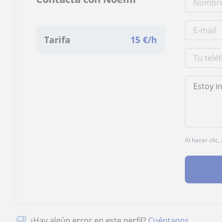
Tarifa
15
€/h
Al hacer clic
¿Hay algún error en este perfil?
Cuéntanos