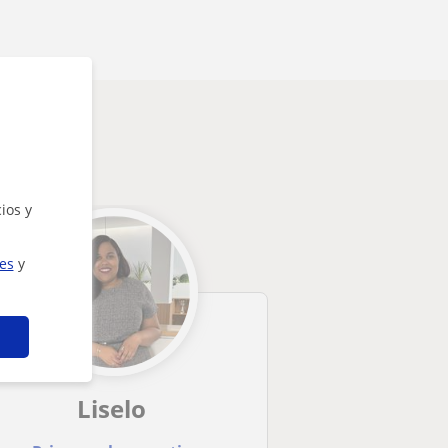
rte
ios y
ies
y
Liselo