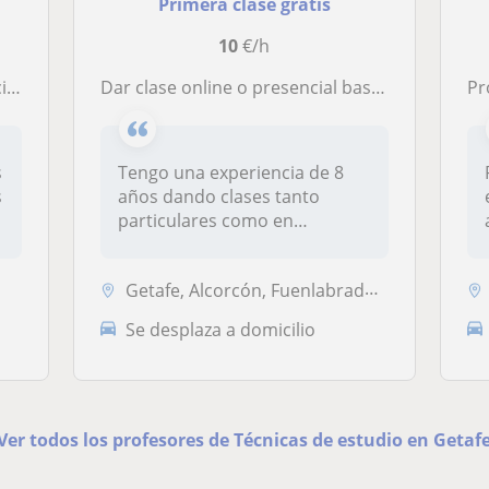
Primera clase gratis
10
€/h
fe
Dar clase online o presencial basándome en el nivel del curso que esta la persona
Pr
s
Tengo una experiencia de 8
s
años dando clases tanto
particulares como en
academias o...
Getafe, Alcorcón, Fuenlabrada, Leganés, Madrid Capital
Se desplaza a domicilio
Ver todos los profesores de Técnicas de estudio en Getaf