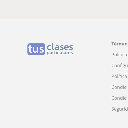
Términ
Polític
Configu
Polític
Condici
Condic
Seguri