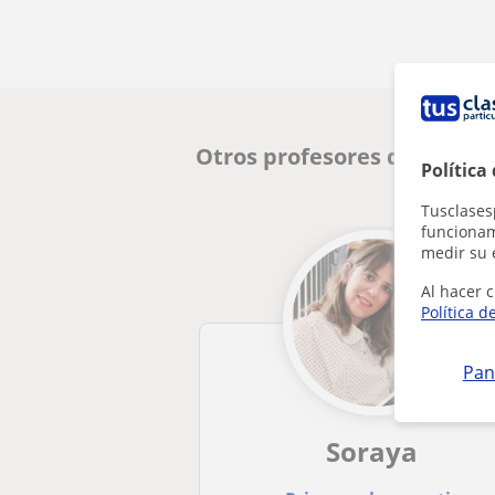
Otros profesores de Técnic
Política
Tusclases
funcionami
medir su 
Al hacer c
Política d
Pan
Soraya