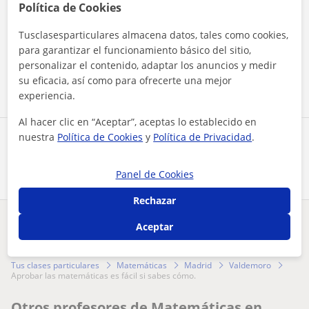
Política de Cookies
Al hacer clic, aceptas nuestro
aviso legal
y de
privacidad
Tusclasesparticulares almacena datos, tales como cookies,
para garantizar el funcionamiento básico del sitio,
personalizar el contenido, adaptar los anuncios y medir
Contactar ahora
su eficacia, así como para ofrecerte una mejor
experiencia.
Al hacer clic en “Aceptar”, aceptas lo establecido en
nuestra
Política de Cookies
y
Política de Privacidad
.
Comparte a este profesor
Panel de Cookies
Rechazar
Aceptar
¿Hay algún error en este perfil?
Cuéntanos
Tus clases particulares
Matemáticas
Madrid
Valdemoro
aprobar las matemáticas es fácil si sabes cómo.
Otros profesores de Matemáticas en