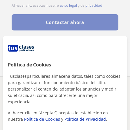
Al hacer clic, aceptas nuestro
aviso legal
y de
privacidad
Contactar ahora
Comparte a este profesor
Política de Cookies
Tusclasesparticulares almacena datos, tales como cookies,
para garantizar el funcionamiento básico del sitio,
¿Hay algún error en este perfil?
Cuéntanos
personalizar el contenido, adaptar los anuncios y medir
su eficacia, así como para ofrecerte una mejor
experiencia.
Tus clases particulares
Francés
Madrid
Aranjuez
apto para todos los niveles y edades secundaria y adultos
Al hacer clic en “Aceptar”, aceptas lo establecido en
nuestra
Política de Cookies
y
Política de Privacidad
.
Otros profesores de Francés en Aranjuez
que pueden interesarte